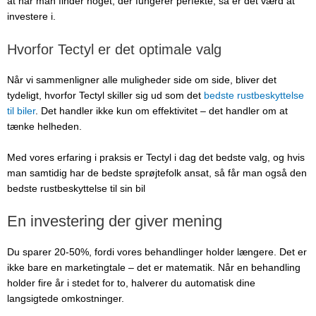
at når man finder noget, der fungerer perfekte, så er det værd at
investere i.
Hvorfor Tectyl er det optimale valg
Når vi sammenligner alle muligheder side om side, bliver det
tydeligt, hvorfor Tectyl skiller sig ud som det
bedste rustbeskyttelse
til biler
. Det handler ikke kun om effektivitet – det handler om at
tænke helheden.
Med vores erfaring i praksis er Tectyl i dag det bedste valg, og hvis
man samtidig har de bedste sprøjtefolk ansat, så får man også den
bedste rustbeskyttelse til sin bil
En investering der giver mening
Du sparer 20-50%, fordi vores behandlinger holder længere. Det er
ikke bare en marketingtale – det er matematik. Når en behandling
holder fire år i stedet for to, halverer du automatisk dine
langsigtede omkostninger.