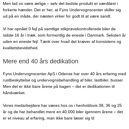
Men lad os være ærlige – selv det bedste produkt er værdiløst i
forkerte hænder. Det er her, at Fyns Undervognscenter skiller sig
ud på en måde, der næsten virker for godt til at være sandt.
Vi har opnået 0 fejl på samtlige stikprøvekontrollerede biler de
sidste 16 år i træk, som formentlig de eneste i Danmark. Seksten år
uden en eneste fejl. Tænk over hvad det kræver af konsistens og
kvalitetsbevidsthed.
Mere end 40 års dedikation
Fyns Undervognscenter ApS i Odense har over 40 års erfaring med
rustbeskyttelse og undervognsbehandling af biler, lastbiler, busser.
Men det er ikke bare årene på bagen – det er dedikationen til
håndværket.
Vores medarbejdere har væres hos os i henholdsvis 38, 36 og 25
år og de har behandlet mere en 40.000 biler igennem årene – det
er et niveau af erfaring, man ikke bare læser sig til.