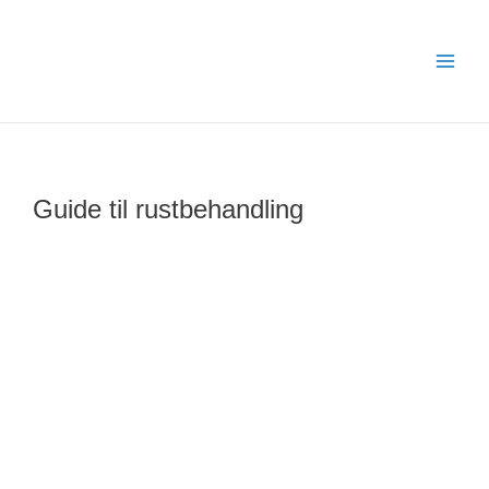
Gå
til
indholdet
Guide til rustbehandling