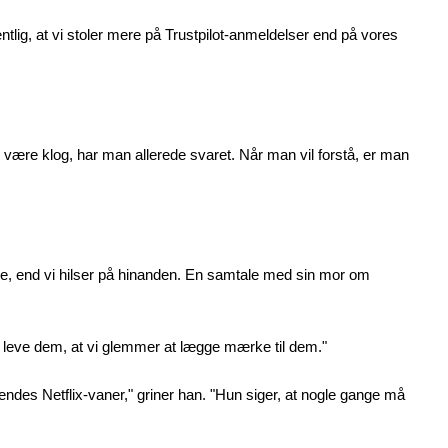
tlig, at vi stoler mere på Trustpilot-anmeldelser end på vores
vil være klog, har man allerede svaret. Når man vil forstå, er man
igere, end vi hilser på hinanden. En samtale med sin mor om
t leve dem, at vi glemmer at lægge mærke til dem."
endes Netflix-vaner," griner han. "Hun siger, at nogle gange må