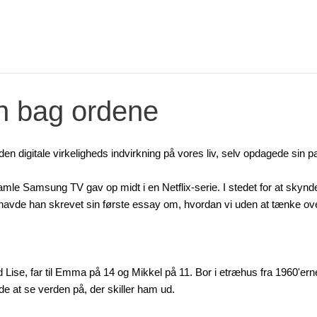
n bag ordene
n digitale virkeligheds indvirkning på vores liv, selv opdagede sin p
le Samsung TV gav op midt i en Netflix-serie. I stedet for at skynde
 havde han skrevet sin første essay om, hvordan vi uden at tænke ove
d Lise, far til Emma på 14 og Mikkel på 11. Bor i etræhus fra 1960'er
 at se verden på, der skiller ham ud.