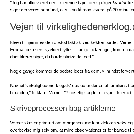
"Jeg har altid været den irriterende type, der spørger
hvorfor
tre 
siger om vores samfund, at vi kan få mad leveret på 30 minutter
Vejen til virkelighedenerklog.
Ideen til hjemmesiden opstod faktisk ved køkkenbordet. Verner
Emma, der ellers sjældent lytter til farlige belæringer, kom en 
dansklærer siger, du burde skrive det ned."
Nogle gange kommer de bedste ideer fra dem, vi mindst forvente
Navnet 'virkelighedenerklog.dk' opstod under en af familiens t
hinanden," forklarer Verner. "Pludselig sagde min søn: 'Internett
Skriveprocessen bag artiklerne
Verner skriver primært om morgenen, mellem klokken seks og otte
overbevise mig selv om, at mine observationer er for banale til 