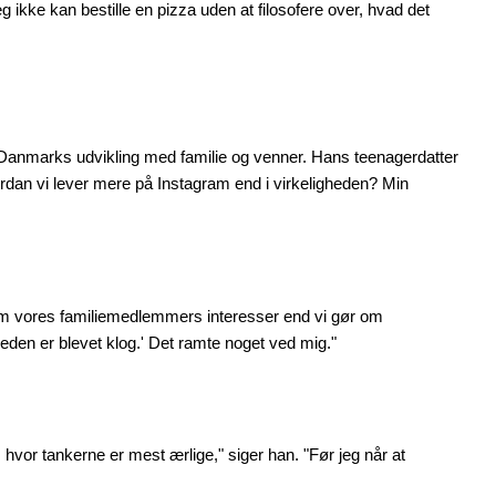
g ikke kan bestille en pizza uden at filosofere over, hvad det
 Danmarks udvikling med familie og venner. Hans teenagerdatter
vordan vi lever mere på Instagram end i virkeligheden? Min
e om vores familiemedlemmers interesser end vi gør om
heden er blevet klog.' Det ramte noget ved mig."
hvor tankerne er mest ærlige," siger han. "Før jeg når at