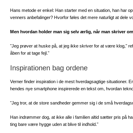
Hans metode er enkel: Han starter med en situation, han har opl
venners anbefalinger? Hvorfor føles det mere naturligt at dele vo
Men hvordan holder man sig selv ærlig, når man skriver om 
"Jeg prøver at huske på, at jeg ikke skriver for at være klog," re
åben for at tage fejl."
Inspirationen bag ordene
Verner finder inspiration i de mest hverdagsagtige situationer. E
hendes nye smartphone inspirerede en tekst om, hvordan teknol
"Jeg tror, at de store sandheder gemmer sig i de små hverdagsmo
Han indrømmer dog, at ikke alle i familien altid sætter pris på 
ting bare være hygge uden at blive til indhold."