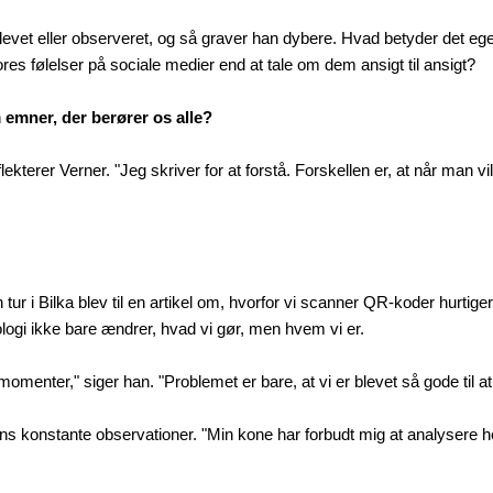
evet eller observeret, og så graver han dybere. Hvad betyder det egen
res følelser på sociale medier end at tale om dem ansigt til ansigt?
emner, der berører os alle?
flekterer Verner. "Jeg skriver for at forstå. Forskellen er, at når man 
n tur i Bilka blev til en artikel om, hvorfor vi scanner QR-koder hurt
ogi ikke bare ændrer, hvad vi gør, men hvem vi er.
menter," siger han. "Problemet er bare, at vi er blevet så gode til a
hans konstante observationer. "Min kone har forbudt mig at analysere h