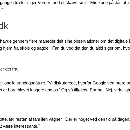
gange i træk," siger Verner med et skævt smil. "Min kone påstår, at je
."
dk
 havde gennem flere måneder delt sine observationer om det digitale
dag hjem fra skole og sagde: "Far, du ved det der, du altid siger om, h
r det fra.
raditionelle søndagsgåture. "Vi diskuterede, hvorfor Google ved mer
et er bare blevet klogere end os.' Og så tilføjede Emma: 'Nej, virkelig
, før resten af familien vågner. "Der er noget ved den tid på dagen, 
at være interessante."