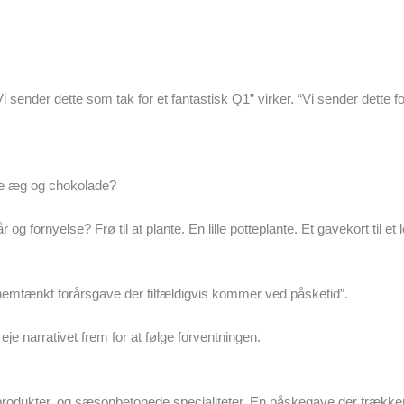
der dette som tak for et fantastisk Q1” virker. “Vi sender dette for
re æg og chokolade?
fornyelse? Frø til at plante. En lille potteplante. Et gavekort til et l
nnemtænkt forårsgave der tilfældigvis kommer ved påsketid”.
je narrativet frem for at følge forventningen.
rodukter, og sæsonbetonede specialiteter. En påskegave der trækker