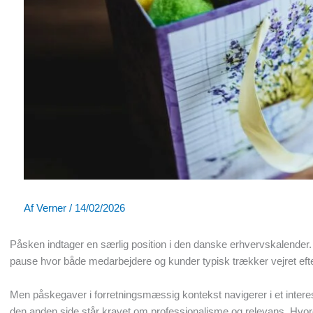
Af
Verner
/
14/02/2026
Påsken indtager en særlig position i den danske erhvervskalender. 
pause hvor både medarbejdere og kunder typisk trækker vejret efter
Men påskegaver i forretningsmæssig kontekst navigerer i et intere
den anden side står kravet om professionalisme og relevans. Hvo