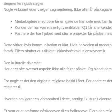
Segmenteringsstrategien
Nogle virksomheder vælger segmentering. Ikke alle får påskegave. 
Medarbejdere med børn får en gave de kan dele med famili
Kunder der har været særligt værdifulde i Q1 får anerkende
Partnere der har hjulpet med større projekter får påskønnel
Dette virker, hvis kommunikation er klar. Hvis halvdelen af medarb
forstå. Ellers skaber du utilsigtet inklusion/eksklusionsdynamik.
Den kulturelle diversitet
Her er et ofte overset aspekt: Ikke alle fejrer påske. Og blandt dem d
For nogle er det den vigtigste religiøse højtid i året. For andre er de
relaterer til.
Hvordan navigerer en virksomhed i dette, særligt i kulturelt diverse
Et svar er at omframe påskegaven til en forårsgave. Fjern den relig