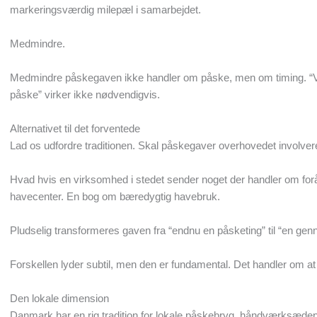
markeringsværdig milepæl i samarbejdet.
Medmindre.
Medmindre påskegaven ikke handler om påske, men om timing. “Vi sen
påske” virker ikke nødvendigvis.
Alternativet til det forventede
Lad os udfordre traditionen. Skal påskegaver overhovedet involve
Hvad hvis en virksomhed i stedet sender noget der handler om forår og 
havecenter. En bog om bæredygtig havebruk.
Pludselig transformeres gaven fra “endnu en påsketing” til “en ge
Forskellen lyder subtil, men den er fundamental. Det handler om at e
Den lokale dimension
Danmark har en rig tradition for lokale påskebryg, håndværksædep