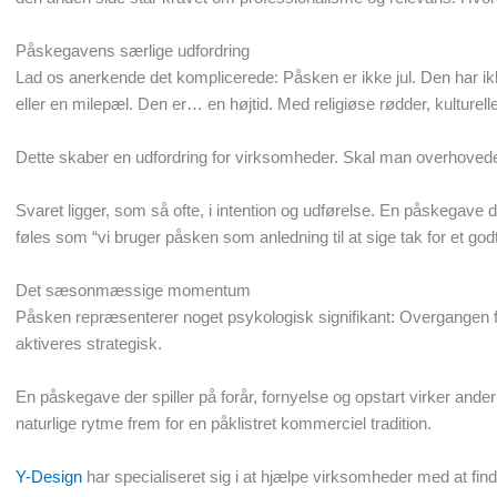
Påskegavens særlige udfordring
Lad os anerkende det komplicerede: Påsken er ikke jul. Den har ik
eller en milepæl. Den er… en højtid. Med religiøse rødder, kulturel
Dette skaber en udfordring for virksomheder. Skal man overhovede
Svaret ligger, som så ofte, i intention og udførelse. En påskegave d
føles som “vi bruger påsken som anledning til at sige tak for et godt
Det sæsonmæssige momentum
Påsken repræsenterer noget psykologisk signifikant: Overgangen fra
aktiveres strategisk.
En påskegave der spiller på forår, fornyelse og opstart virker and
naturlige rytme frem for en påklistret kommerciel tradition.
Y-Design
har specialiseret sig i at hjælpe virksomheder med at fin