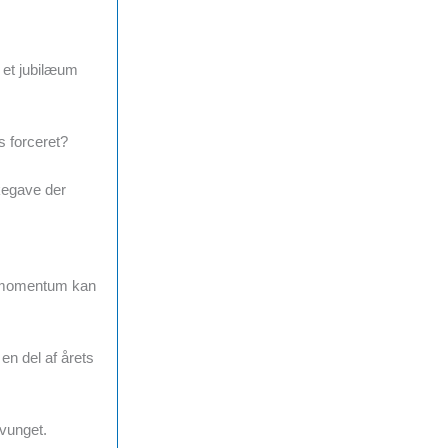
 et jubilæum
s forceret?
skegave der
te momentum kan
en del af årets
tvunget.