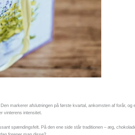
Den markerer afslutningen på første kvartal, ankomsten af forår, og e
 vinterens intensitet.
ssant spændingsfelt. På den ene side står traditionen – æg, chokolad
rdan forener man disse?