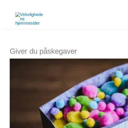
Gå
til
indholdet
Giver du påskegaver