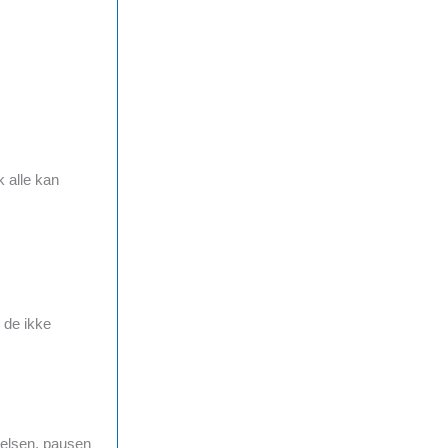
k alle kan
n de ikke
nyelsen, pausen