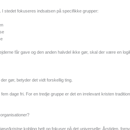
I stedet fokuseres indsatsen på specifikke grupper:
en
lse
se
ejderne får gave og den anden halvdel ikke gør, skal der være en logi
er gør, betyder det vidt forskellig ting.
t fem dage fri. For en tredje gruppe er det en irrelevant kristen traditio
 organisationer?
iøse/kristne kobling helt og fokuser på det universelle: Årstiden, for