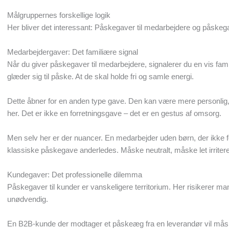
Målgruppernes forskellige logik
Her bliver det interessant: Påskegaver til medarbejdere og påskega
Medarbejdergaver: Det familiære signal
Når du giver påskegaver til medarbejdere, signalerer du en vis famil
glæder sig til påske. At de skal holde fri og samle energi.
Dette åbner for en anden type gave. Den kan være mere personlig
her. Det er ikke en forretningsgave – det er en gestus af omsorg.
Men selv her er der nuancer. En medarbejder uden børn, der ikke f
klassiske påskegave anderledes. Måske neutralt, måske let irritere
Kundegaver: Det professionelle dilemma
Påskegaver til kunder er vanskeligere territorium. Her risikerer ma
unødvendig.
En B2B-kunde der modtager et påskeæg fra en leverandør vil måske