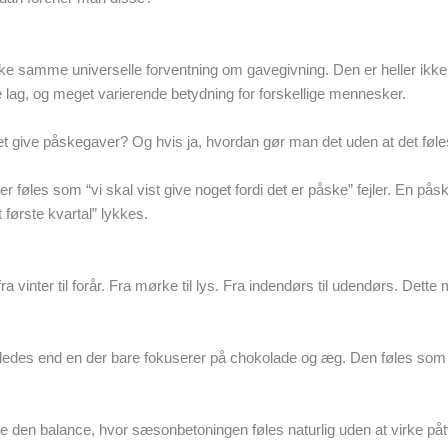
ke samme universelle forventning om gavegivning. Den er heller ikke
le lag, og meget varierende betydning for forskellige mennesker.
t give påskegaver? Og hvis ja, hvordan gør man det uden at det føle
er føles som “vi skal vist give noget fordi det er påske” fejler. En på
 første kvartal” lykkes.
 vinter til forår. Fra mørke til lys. Fra indendørs til udendørs. Det
erledes end en der bare fokuserer på chokolade og æg. Den føles som 
de den balance, hvor sæsonbetoningen føles naturlig uden at virke på