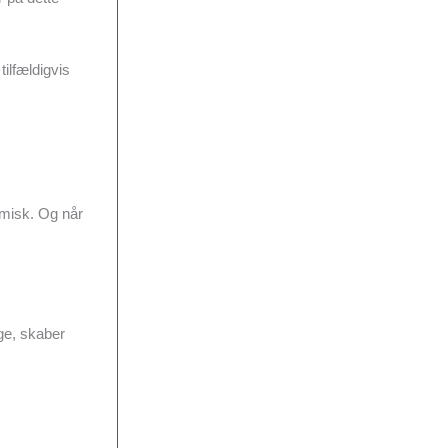
ilfældigvis
omisk. Og når
ge, skaber