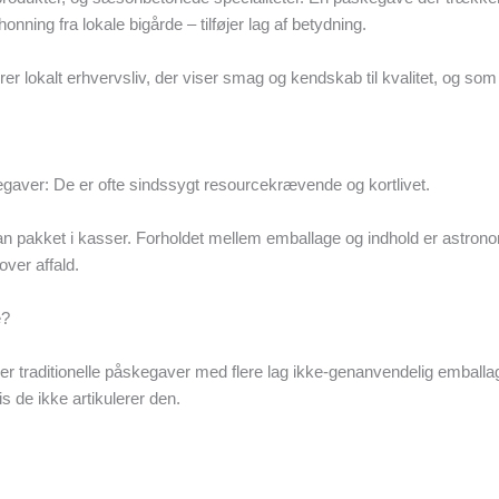
honning fra lokale bigårde – tilføjer lag af betydning.
r lokalt erhvervsliv, der viser smag og kendskab til kvalitet, og som t
gaver: De er ofte sindssygt resourcekrævende og kortlivet.
ofan pakket i kasser. Forholdet mellem emballage og indhold er astron
over affald.
e?
traditionelle påskegaver med flere lag ikke-genanvendelig emballa
 de ikke artikulerer den.