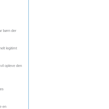
ar børn der
lt legitimt
vil opleve den
les
e en