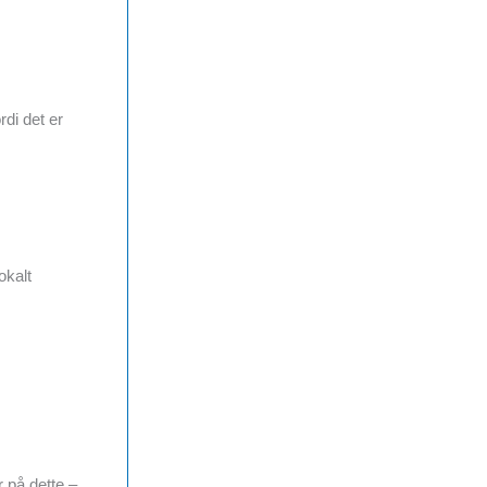
di det er
okalt
 på dette –