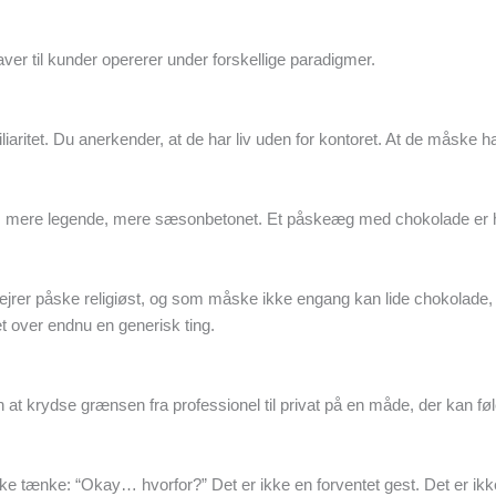
ver til kunder opererer under forskellige paradigmer.
iaritet. Du anerkender, at de har liv uden for kontoret. At de måske h
, mere legende, mere sæsonbetonet. Et påskeæg med chokolade er he
ejrer påske religiøst, og som måske ikke engang kan lide chokolade, 
t over endnu en generisk ting.
n at krydse grænsen fra professionel til privat på en måde, der kan fø
 tænke: “Okay… hvorfor?” Det er ikke en forventet gest. Det er ikk