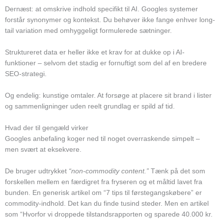
Dernæst: at omskrive indhold specifikt til AI. Googles systemer
forstår synonymer og kontekst. Du behøver ikke fange enhver long-
tail variation med omhyggeligt formulerede sætninger.
Struktureret data er heller ikke et krav for at dukke op i AI-
funktioner – selvom det stadig er fornuftigt som del af en bredere
SEO-strategi.
Og endelig: kunstige omtaler. At forsøge at placere sit brand i lister
og sammenligninger uden reelt grundlag er spild af tid.
Hvad der til gengæld virker
Googles anbefaling koger ned til noget overraskende simpelt –
men svært at eksekvere.
De bruger udtrykket
“non-commodity content.”
Tænk på det som
forskellen mellem en færdigret fra fryseren og et måltid lavet fra
bunden. En generisk artikel om “7 tips til førstegangskøbere” er
commodity-indhold. Det kan du finde tusind steder. Men en artikel
som “Hvorfor vi droppede tilstandsrapporten og sparede 40.000 kr.