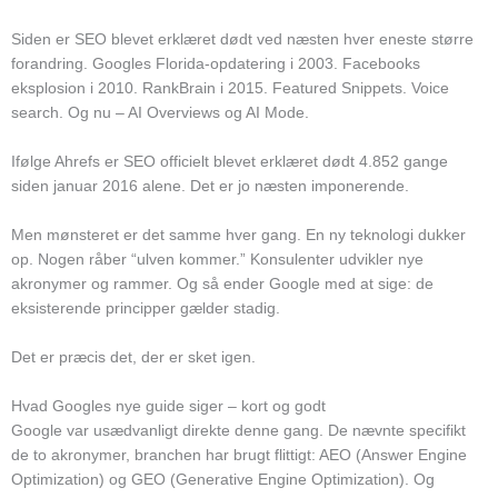
Siden er SEO blevet erklæret dødt ved næsten hver eneste større
forandring. Googles Florida-opdatering i 2003. Facebooks
eksplosion i 2010. RankBrain i 2015. Featured Snippets. Voice
search. Og nu – AI Overviews og AI Mode.
Ifølge Ahrefs er SEO officielt blevet erklæret dødt 4.852 gange
siden januar 2016 alene. Det er jo næsten imponerende.
Men mønsteret er det samme hver gang. En ny teknologi dukker
op. Nogen råber “ulven kommer.” Konsulenter udvikler nye
akronymer og rammer. Og så ender Google med at sige: de
eksisterende principper gælder stadig.
Det er præcis det, der er sket igen.
Hvad Googles nye guide siger – kort og godt
Google var usædvanligt direkte denne gang. De nævnte specifikt
de to akronymer, branchen har brugt flittigt: AEO (Answer Engine
Optimization) og GEO (Generative Engine Optimization). Og