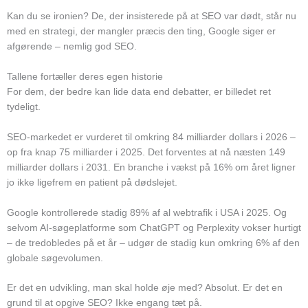
Kan du se ironien? De, der insisterede på at SEO var dødt, står nu
med en strategi, der mangler præcis den ting, Google siger er
afgørende – nemlig god SEO.
Tallene fortæller deres egen historie
For dem, der bedre kan lide data end debatter, er billedet ret
tydeligt.
SEO-markedet er vurderet til omkring 84 milliarder dollars i 2026 –
op fra knap 75 milliarder i 2025. Det forventes at nå næsten 149
milliarder dollars i 2031. En branche i vækst på 16% om året ligner
jo ikke ligefrem en patient på dødslejet.
Google kontrollerede stadig 89% af al webtrafik i USA i 2025. Og
selvom AI-søgeplatforme som ChatGPT og Perplexity vokser hurtigt
– de tredobledes på et år – udgør de stadig kun omkring 6% af den
globale søgevolumen.
Er det en udvikling, man skal holde øje med? Absolut. Er det en
grund til at opgive SEO? Ikke engang tæt på.