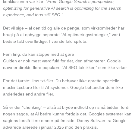
konklusionen var klar:
“From Google Search’s perspective,
optimizing for generative AI search is optimizing for the search
experience, and thus still SEO.”
Det vil sige – al den tid og alle de penge, som virksomheder har
brugt på at opbygge separate “AI-optimeringsstrategier,” var i
bedste fald overflødige. I værste fald spildte.
Fem ting, du kan stoppe med at gøre
Guiden er nok mest værdifuld for det, den afmonterer. Google
nævner direkte flere populære “AI SEO-taktikker,” som ikke virker:
For det første: llms.txt-filer. Du behøver ikke oprette specielle
maskinlæsbare filer til AI-systemer. Google behandler dem ikke
anderledes end andre filer.
Så er der “chunking” – altså at bryde indhold op i små bidder, fordi
nogen sagde, at AI bedre kunne fordøje det. Googles systemer kan
sagtens forstå flere emner på én side. Danny Sullivan fra Google
advarede allerede i januar 2026 mod den praksis.