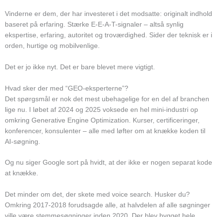
Vinderne er dem, der har investeret i det modsatte: originalt indhold
baseret på erfaring. Stærke E-E-A-T-signaler – altså synlig
ekspertise, erfaring, autoritet og troværdighed. Sider der teknisk er i
orden, hurtige og mobilvenlige.
Det er jo ikke nyt. Det er bare blevet mere vigtigt.
Hvad sker der med “GEO-eksperterne”?
Det spørgsmål er nok det mest ubehagelige for en del af branchen
lige nu. I løbet af 2024 og 2025 voksede en hel mini-industri op
omkring Generative Engine Optimization. Kurser, certificeringer,
konferencer, konsulenter – alle med løfter om at knække koden til
AI-søgning.
Og nu siger Google sort på hvidt, at der ikke er nogen separat kode
at knække.
Det minder om det, der skete med voice search. Husker du?
Omkring 2017-2018 forudsagde alle, at halvdelen af alle søgninger
ville være stemmesøgninger inden 2020. Der blev bygget hele