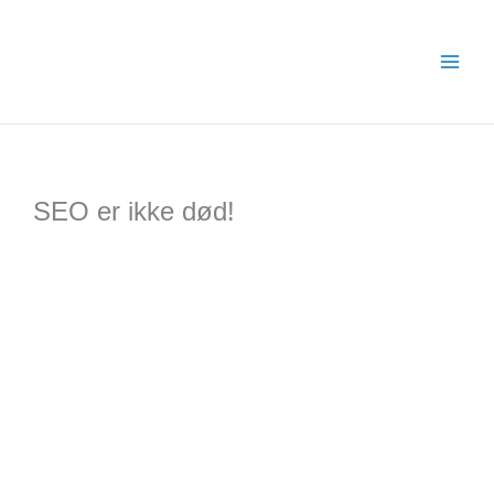
Gå
til
indholdet
SEO er ikke død!