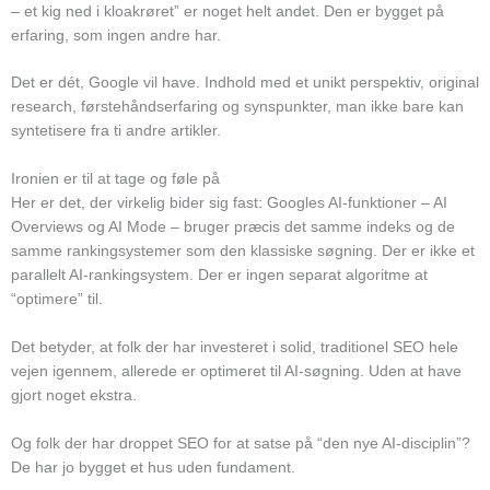
– et kig ned i kloakrøret” er noget helt andet. Den er bygget på
erfaring, som ingen andre har.
Det er dét, Google vil have. Indhold med et unikt perspektiv, original
research, førstehåndserfaring og synspunkter, man ikke bare kan
syntetisere fra ti andre artikler.
Ironien er til at tage og føle på
Her er det, der virkelig bider sig fast: Googles AI-funktioner – AI
Overviews og AI Mode – bruger præcis det samme indeks og de
samme rankingsystemer som den klassiske søgning. Der er ikke et
parallelt AI-rankingsystem. Der er ingen separat algoritme at
“optimere” til.
Det betyder, at folk der har investeret i solid, traditionel SEO hele
vejen igennem, allerede er optimeret til AI-søgning. Uden at have
gjort noget ekstra.
Og folk der har droppet SEO for at satse på “den nye AI-disciplin”?
De har jo bygget et hus uden fundament.