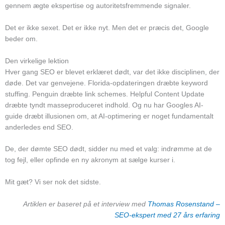
gennem ægte ekspertise og autoritetsfremmende signaler.
Det er ikke sexet. Det er ikke nyt. Men det er præcis det, Google
beder om.
Den virkelige lektion
Hver gang SEO er blevet erklæret dødt, var det ikke disciplinen, der
døde. Det var genvejene. Florida-opdateringen dræbte keyword
stuffing. Penguin dræbte link schemes. Helpful Content Update
dræbte tyndt masseproduceret indhold. Og nu har Googles AI-
guide dræbt illusionen om, at AI-optimering er noget fundamentalt
anderledes end SEO.
De, der dømte SEO dødt, sidder nu med et valg: indrømme at de
tog fejl, eller opfinde en ny akronym at sælge kurser i.
Mit gæt? Vi ser nok det sidste.
Artiklen er baseret på et interview med
Thomas Rosenstand –
SEO-ekspert med 27 års erfaring