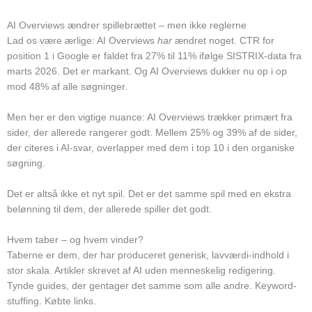
AI Overviews ændrer spillebrættet – men ikke reglerne
Lad os være ærlige: AI Overviews
har
ændret noget. CTR for
position 1 i Google er faldet fra 27% til 11% ifølge SISTRIX-data fra
marts 2026. Det er markant. Og AI Overviews dukker nu op i op
mod 48% af alle søgninger.
Men her er den vigtige nuance: AI Overviews trækker primært fra
sider, der allerede rangerer godt. Mellem 25% og 39% af de sider,
der citeres i AI-svar, overlapper med dem i top 10 i den organiske
søgning.
Det er altså ikke et nyt spil. Det er det samme spil med en ekstra
belønning til dem, der allerede spiller det godt.
Hvem taber – og hvem vinder?
Taberne er dem, der har produceret generisk, lavværdi-indhold i
stor skala. Artikler skrevet af AI uden menneskelig redigering.
Tynde guides, der gentager det samme som alle andre. Keyword-
stuffing. Købte links.