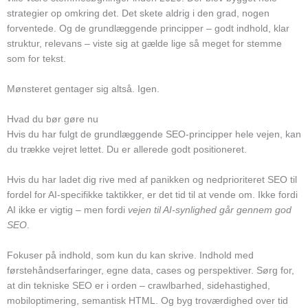
strategier op omkring det. Det skete aldrig i den grad, nogen
forventede. Og de grundlæggende principper – godt indhold, klar
struktur, relevans – viste sig at gælde lige så meget for stemme
som for tekst.
Mønsteret gentager sig altså. Igen.
Hvad du bør gøre nu
Hvis du har fulgt de grundlæggende SEO-principper hele vejen, kan
du trække vejret lettet. Du er allerede godt positioneret.
Hvis du har ladet dig rive med af panikken og nedprioriteret SEO til
fordel for AI-specifikke taktikker, er det tid til at vende om. Ikke fordi
AI ikke er vigtig – men fordi
vejen til AI-synlighed går gennem god
SEO
.
Fokuser på indhold, som kun du kan skrive. Indhold med
førstehåndserfaringer, egne data, cases og perspektiver. Sørg for,
at din tekniske SEO er i orden – crawlbarhed, sidehastighed,
mobiloptimering, semantisk HTML. Og byg troværdighed over tid