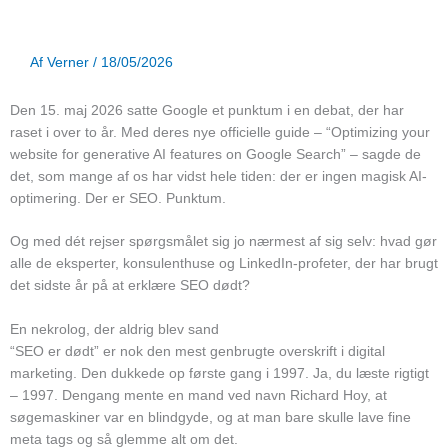
Af
Verner
/
18/05/2026
Den 15. maj 2026 satte Google et punktum i en debat, der har
raset i over to år. Med deres nye officielle guide – “Optimizing your
website for generative AI features on Google Search” – sagde de
det, som mange af os har vidst hele tiden: der er ingen magisk AI-
optimering. Der er SEO. Punktum.
Og med dét rejser spørgsmålet sig jo nærmest af sig selv: hvad gør
alle de eksperter, konsulenthuse og LinkedIn-profeter, der har brugt
det sidste år på at erklære SEO dødt?
En nekrolog, der aldrig blev sand
“SEO er dødt” er nok den mest genbrugte overskrift i digital
marketing. Den dukkede op første gang i 1997. Ja, du læste rigtigt
– 1997. Dengang mente en mand ved navn Richard Hoy, at
søgemaskiner var en blindgyde, og at man bare skulle lave fine
meta tags og så glemme alt om det.