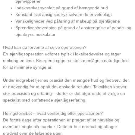
øjenvipperne
Indskrænket synsfelt på grund af hængende hud
Konstant træt ansigtsudtryk selvom du er veloplagt
Vanskeligheder ved påføring af makeup på øjenlågene
Spændingshovedpine på grund af anstrengelse af pande- og
øjenbrynsmuskulatur
Hvad kan du forvente af selve operationen?
En øjenlågsoperation udføres typisk i lokalbedøvelse og tager
omkring en time. Kirurgen lægger snittet i øjenlågets naturlige fold
for at minimere synlige ar.
Under indgrebet fjernes præcist den mængde hud og fedtvæv, der
er nødvendig for at opnå det ønskede resultat. Teknikken kræver
stor præcision og erfaring – derfor er det afgørende at vælge en
specialist med omfattende øjenlågserfaring.
Helingsforløbet – hvad venter dig efter operationen?
De første dage efter operationen er præget af let hævelse og
eventuelt nogle blå mærker. Dette er helt normalt og aftager
gradvist over de følgende uger.