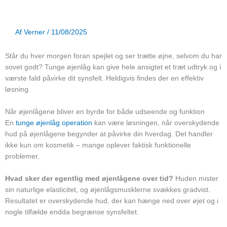
Af
Verner
/
11/08/2025
Står du hver morgen foran spejlet og ser trætte øjne, selvom du har
sovet godt? Tunge øjenlåg kan give hele ansigtet et træt udtryk og i
værste fald påvirke dit synsfelt. Heldigvis findes der en effektiv
løsning.
Når øjenlågene bliver en byrde for både udseende og funktion
En
tunge øjenlåg operation
kan være løsningen, når overskydende
hud på øjenlågene begynder at påvirke din hverdag. Det handler
ikke kun om kosmetik – mange oplever faktisk funktionelle
problemer.
Hvad sker der egentlig med øjenlågene over tid?
Huden mister
sin naturlige elasticitet, og øjenlågsmusklerne svækkes gradvist.
Resultatet er overskydende hud, der kan hænge ned over øjet og i
nogle tilfælde endda begrænse synsfeltet.