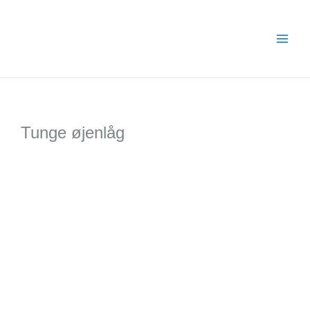
Gå
til
indholdet
Tunge øjenlåg