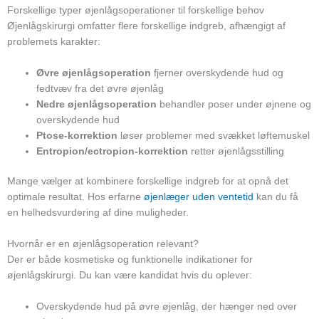
Forskellige typer øjenlågsoperationer til forskellige behov
Øjenlågskirurgi omfatter flere forskellige indgreb, afhængigt af
problemets karakter:
Øvre øjenlågsoperation
fjerner overskydende hud og
fedtvæv fra det øvre øjenlåg
Nedre øjenlågsoperation
behandler poser under øjnene og
overskydende hud
Ptose-korrektion
løser problemer med svækket løftemuskel
Entropion/ectropion-korrektion
retter øjenlågsstilling
Mange vælger at kombinere forskellige indgreb for at opnå det
optimale resultat. Hos erfarne
øjenlæger uden ventetid
kan du få
en helhedsvurdering af dine muligheder.
Hvornår er en øjenlågsoperation relevant?
Der er både kosmetiske og funktionelle indikationer for
øjenlågskirurgi. Du kan være kandidat hvis du oplever:
Overskydende hud på øvre øjenlåg, der hænger ned over