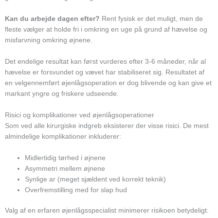
Kan du arbejde dagen efter?
Rent fysisk er det muligt, men de
fleste vælger at holde fri i omkring en uge på grund af hævelse og
misfarvning omkring øjnene.
Det endelige resultat kan først vurderes efter 3-6 måneder, når al
hævelse er forsvundet og vævet har stabiliseret sig. Resultatet af
en velgennemført øjenlågsoperation er dog blivende og kan give et
markant yngre og friskere udseende.
Risici og komplikationer ved øjenlågsoperationer
Som ved alle kirurgiske indgreb eksisterer der visse risici. De mest
almindelige komplikationer inkluderer:
Midlertidig tørhed i øjnene
Asymmetri mellem øjnene
Synlige ar (meget sjældent ved korrekt teknik)
Overfremstilling med for slap hud
Valg af en erfaren øjenlågsspecialist minimerer risikoen betydeligt.