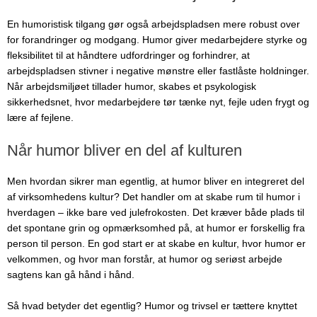
En humoristisk tilgang gør også arbejdspladsen mere robust over
for forandringer og modgang. Humor giver medarbejdere styrke og
fleksibilitet til at håndtere udfordringer og forhindrer, at
arbejdspladsen stivner i negative mønstre eller fastlåste holdninger.
Når arbejdsmiljøet tillader humor, skabes et psykologisk
sikkerhedsnet, hvor medarbejdere tør tænke nyt, fejle uden frygt og
lære af fejlene.
Når humor bliver en del af kulturen
Men hvordan sikrer man egentlig, at humor bliver en integreret del
af virksomhedens kultur? Det handler om at skabe rum til humor i
hverdagen – ikke bare ved julefrokosten. Det kræver både plads til
det spontane grin og opmærksomhed på, at humor er forskellig fra
person til person. En god start er at skabe en kultur, hvor humor er
velkommen, og hvor man forstår, at humor og seriøst arbejde
sagtens kan gå hånd i hånd.
Så hvad betyder det egentlig? Humor og trivsel er tættere knyttet