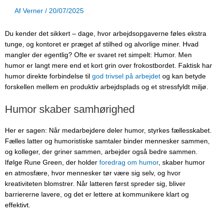
Af
Verner
/
20/07/2025
Du kender det sikkert – dage, hvor arbejdsopgaverne føles ekstra
tunge, og kontoret er præget af stilhed og alvorlige miner. Hvad
mangler der egentlig? Ofte er svaret ret simpelt: Humor. Men
humor er langt mere end et kort grin over frokostbordet. Faktisk har
humor direkte forbindelse til
god trivsel på arbejdet
og kan betyde
forskellen mellem en produktiv arbejdsplads og et stressfyldt miljø.
Humor skaber samhørighed
Her er sagen: Når medarbejdere deler humor, styrkes fællesskabet.
Fælles latter og humoristiske samtaler binder mennesker sammen,
og kolleger, der griner sammen, arbejder også bedre sammen.
Ifølge Rune Green, der holder
foredrag om humor
, skaber humor
en atmosfære, hvor mennesker tør være sig selv, og hvor
kreativiteten blomstrer. Når latteren først spreder sig, bliver
barriererne lavere, og det er lettere at kommunikere klart og
effektivt.