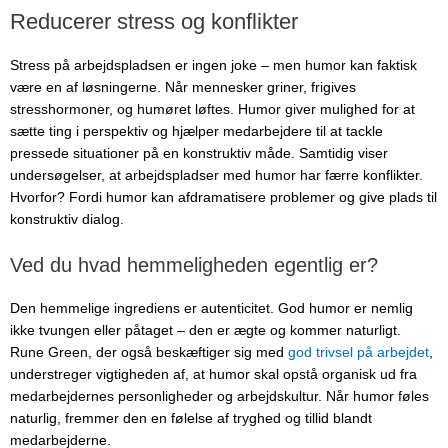
Reducerer stress og konflikter
Stress på arbejdspladsen er ingen joke – men humor kan faktisk
være en af løsningerne. Når mennesker griner, frigives
stresshormoner, og humøret løftes. Humor giver mulighed for at
sætte ting i perspektiv og hjælper medarbejdere til at tackle
pressede situationer på en konstruktiv måde. Samtidig viser
undersøgelser, at arbejdspladser med humor har færre konflikter.
Hvorfor? Fordi humor kan afdramatisere problemer og give plads til
konstruktiv dialog.
Ved du hvad hemmeligheden egentlig er?
Den hemmelige ingrediens er autenticitet. God humor er nemlig
ikke tvungen eller påtaget – den er ægte og kommer naturligt.
Rune Green, der også beskæftiger sig med
god trivsel på arbejdet
,
understreger vigtigheden af, at humor skal opstå organisk ud fra
medarbejdernes personligheder og arbejdskultur. Når humor føles
naturlig, fremmer den en følelse af tryghed og tillid blandt
medarbejderne.