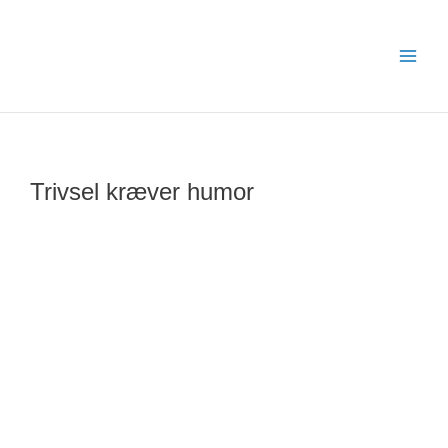
Gå
til
indholdet
Trivsel kræver humor